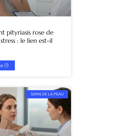
t pityriasis rose de
tress : le lien est-il
ite
SOINS DE LA PEAU