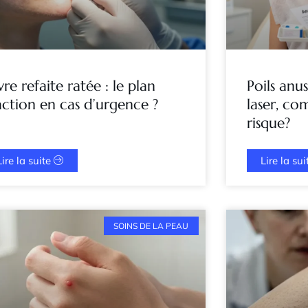
vre refaite ratée : le plan
Poils anu
action en cas d’urgence ?
laser, co
risque?
Lire la suite
Lire la su
SOINS DE LA PEAU