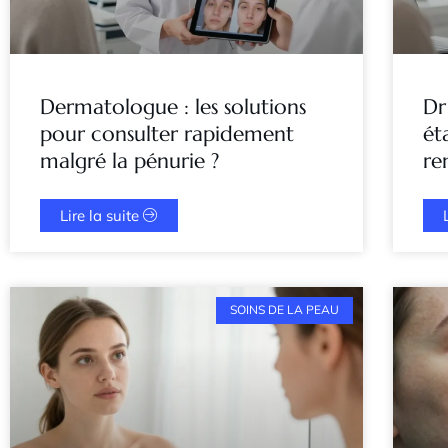
Dermatologue : les solutions
Dr
pour consulter rapidement
ét
malgré la pénurie ?
re
Lire la suite
SOINS DE LA PEAU