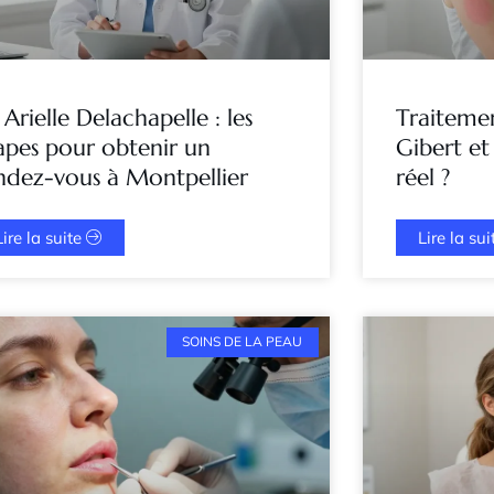
 Arielle Delachapelle : les
Traitemen
apes pour obtenir un
Gibert et s
ndez-vous à Montpellier
réel ?
Lire la suite
Lire la su
SOINS DE LA PEAU