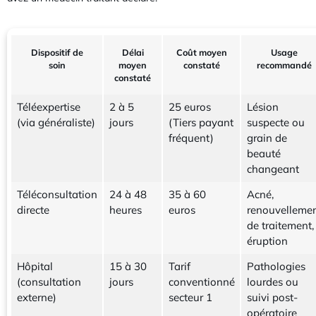
Dispositif de
Délai
Coût moyen
Usage
soin
moyen
constaté
recommandé
constaté
Téléexpertise
2 à 5
25 euros
Lésion
(via généraliste)
jours
(Tiers payant
suspecte ou
fréquent)
grain de
beauté
changeant
Téléconsultation
24 à 48
35 à 60
Acné,
directe
heures
euros
renouvelleme
de traitement,
éruption
Hôpital
15 à 30
Tarif
Pathologies
(consultation
jours
conventionné
lourdes ou
externe)
secteur 1
suivi post-
opératoire