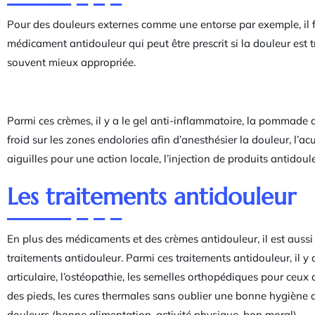
Pour des douleurs externes comme une entorse par exemple, il fa
médicament antidouleur qui peut être prescrit si la douleur es
souvent mieux appropriée.
Parmi ces crèmes, il y a le gel anti-inflammatoire, la pommade a
froid sur les zones endolories afin d’anesthésier la douleur, l’a
aiguilles pour une action locale, l’injection de produits antido
Les traitements antidouleur
En plus des médicaments et des crèmes antidouleur, il est aussi
traitements antidouleur. Parmi ces traitements antidouleur, il 
articulaire, l’ostéopathie, les semelles orthopédiques pour ceu
des pieds, les cures thermales sans oublier une bonne hygiène d
douleurs (bonne alimentation, activité physique, bon moral).