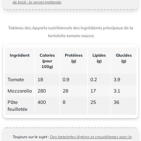
de brick : le secret inattendu
Tableau des Apports nutritionnels des ingrédients principaux de la
tartelette tomate mozza
Ingrédient
Calories
Protéines
Lipides
Glucides
(pour
(g)
(g)
(g)
100g)
Tomate
18
0.9
0.2
3.9
Mozzarella
280
28
17
3.1
Pâte
400
8
25
36
feuilletée
Toujours sur le sujet :
Des tartelettes légères et croustillantes avec la