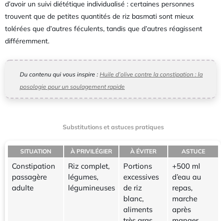
d’avoir un suivi diététique individualisé : certaines personnes
trouvent que de petites quantités de riz basmati sont mieux
tolérées que d’autres féculents, tandis que d’autres réagissent
différemment.
Du contenu qui vous inspire :
Huile d’olive contre la constipation : la
posologie pour un soulagement rapide
Substitutions et astuces pratiques
SITUATION
À PRIVILÉGIER
À ÉVITER
ASTUCE
Constipation
Riz complet,
Portions
+500 ml
passagère
légumes,
excessives
d’eau au
adulte
légumineuses
de riz
repas,
blanc,
marche
aliments
après
très gras
manger