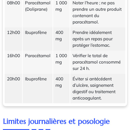
08h00
Paracétamol
1 000
Noter l’heure ; ne pas
(Doliprane)
mg
prendre un autre produit
contenant du
paracétamol.
12h00
Ibuprofène
400
Prendre idéalement
mg
après un repas pour
protéger l’estomac.
16h00
Paracétamol
1 000
Vérifier le total de
mg
paracétamol consommé
sur 24 h.
20h00
Ibuprofène
400
Éviter si antécédent
mg
d’ulcère, saignement
digestif ou traitement
anticoagulant.
Limites journalières et posologie