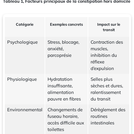
Tableau 1, Facteurs principaux de la constipation hors domicile
Catégorie
Exemples concrets
Impact sur le
transit
Psychologique
Stress, blocage,
Contraction des
anxiété,
muscles,
parcoprésie
inhibition du
réflexe
d’expulsion
Physiologique
Hydratation
Selles plus
insuffisante,
sèches et dures,
alimentation
ralentissement
pauvre en fibres
du transit
Environnemental
Changements de
Dérèglement des
fuseau horaire,
routines
accès difficile aux
intestinales
toilettes