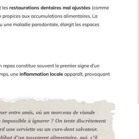
t les
restaurations dentaires mal ajustées
(comme
 propices aux accumulations alimentaires. La
u une maladie parodontale, élargit les espaces
n repas constitue souvent le premier signe d’un
temps, une
inflammation locale
apparaît, provoquant
ner entre amis, où un morceau de viande
n impossible à ignorer ? On tente discrètement
rd une serviette ou un cure-dent salvateur.
 début d’un tassement alimentaire, qui, s’il