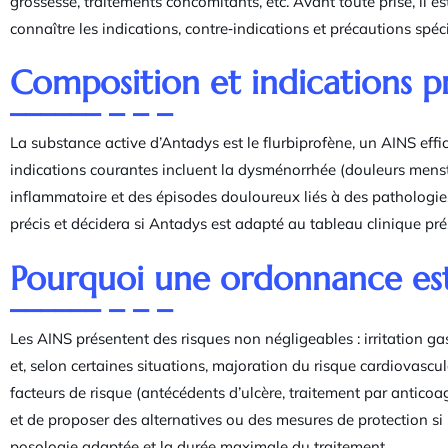
grossesse, traitements concomitants, etc. Avant toute prise, il 
connaître les indications, contre‑indications et précautions spéc
Composition et indications pr
La substance active d’Antadys est le flurbiprofène, un AINS effi
indications courantes incluent la dysménorrhée (douleurs menstr
inflammatoire et des épisodes douloureux liés à des pathologi
précis et décidera si Antadys est adapté au tableau clinique pré
Pourquoi une ordonnance est
Les AINS présentent des risques non négligeables : irritation gas
et, selon certaines situations, majoration du risque cardiovascul
facteurs de risque (antécédents d’ulcère, traitement par anticoa
et de proposer des alternatives ou des mesures de protection si
posologie adaptée et la durée maximale du traitement.