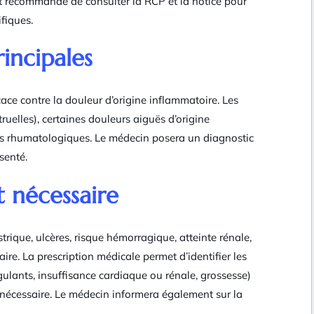
est recommandé de consulter la RCP et la notice pour
ifiques.
incipales
cace contre la douleur d’origine inflammatoire. Les
uelles), certaines douleurs aiguës d’origine
es rhumatologiques. Le médecin posera un diagnostic
senté.
 nécessaire
trique, ulcères, risque hémorragique, atteinte rénale,
aire. La prescription médicale permet d’identifier les
gulants, insuffisance cardiaque ou rénale, grossesse)
 nécessaire. Le médecin informera également sur la