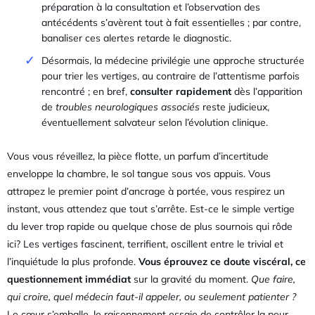
préparation à la consultation et l’observation des
antécédents s’avèrent tout à fait essentielles ; par contre,
banaliser ces alertes retarde le diagnostic.
Désormais, la médecine privilégie une approche structurée
pour trier les vertiges, au contraire de l’attentisme parfois
rencontré ; en bref,
consulter rapidement
dès l’apparition
de
troubles neurologiques associés
reste judicieux,
éventuellement salvateur selon l’évolution clinique.
Vous vous réveillez, la pièce flotte, un parfum d’incertitude
enveloppe la chambre, le sol tangue sous vos appuis. Vous
attrapez le premier point d’ancrage à portée, vous respirez un
instant, vous attendez que tout s’arrête. Est-ce le simple vertige
du lever trop rapide ou quelque chose de plus sournois qui rôde
ici? Les vertiges fascinent, terrifient, oscillent entre le trivial et
l’inquiétude la plus profonde.
Vous éprouvez ce doute viscéral, ce
questionnement immédiat
sur la gravité du moment.
Que faire,
qui croire, quel médecin faut-il appeler, ou seulement patienter ?
Le cœur s’emballe, le raisonnement essaie de contrôler la peur,