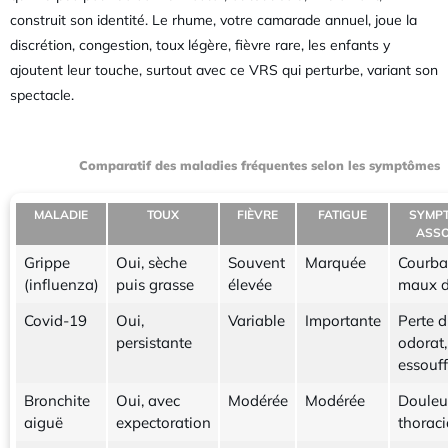
construit son identité. Le rhume, votre camarade annuel, joue la
discrétion, congestion, toux légère, fièvre rare, les enfants y
ajoutent leur touche, surtout avec ce VRS qui perturbe, variant son
spectacle.
Comparatif des maladies fréquentes selon les symptômes
MALADIE
TOUX
FIÈVRE
FATIGUE
SYMP
ASSO
Grippe
Oui, sèche
Souvent
Marquée
Courba
(influenza)
puis grasse
élevée
maux d
Covid-19
Oui,
Variable
Importante
Perte d
persistante
odorat,
essouf
Bronchite
Oui, avec
Modérée
Modérée
Douleu
aiguë
expectoration
thorac