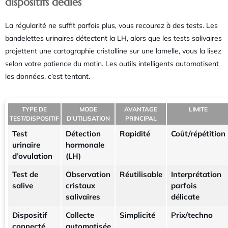
dispositifs dédiés
La régularité ne suffit parfois plus, vous recourez à des tests. Les
bandelettes urinaires détectent la LH, alors que les tests salivaires
projettent une cartographie cristalline sur une lamelle, vous la lisez
selon votre patience du matin. Les outils intelligents automatisent
les données, c’est tentant.
TYPE DE
MODE
AVANTAGE
LIMITE
TEST/DISPOSITIF
D’UTILISATION
PRINCIPAL
Test
Détection
Rapidité
Coût/répétition
urinaire
hormonale
d’ovulation
(LH)
Test de
Observation
Réutilisable
Interprétation
salive
cristaux
parfois
salivaires
délicate
Dispositif
Collecte
Simplicité
Prix/techno
connecté
automatisée