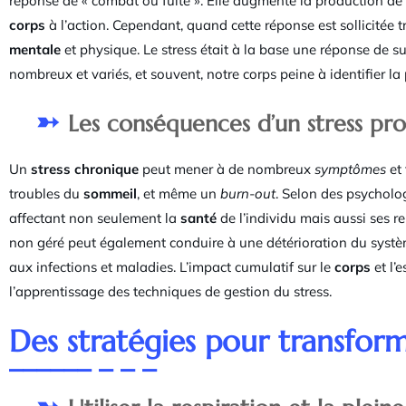
réponse de « combat ou fuite ». Elle augmente la production de 
corps
à l’action. Cependant, quand cette réponse est sollicitée 
mentale
et physique. Le stress était à la base une réponse de su
nombreux et variés, et souvent, notre corps peine à identifier la
Les conséquences d’un stress pr
Un
stress chronique
peut mener à de nombreux
symptômes
et
troubles du
sommeil
, et même un
burn-out
. Selon des psycholo
affectant non seulement la
santé
de l’individu mais aussi ses re
non géré peut également conduire à une détérioration du systèm
aux infections et maladies. L’impact cumulatif sur le
corps
et l’
l’apprentissage des techniques de gestion du stress.
Des stratégies pour transform