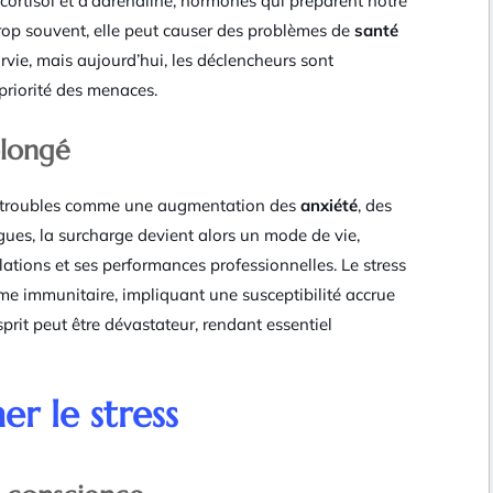
cortisol et d’adrénaline, hormones qui préparent notre
trop souvent, elle peut causer des problèmes de
santé
rvie, mais aujourd’hui, les déclencheurs sont
 priorité des menaces.
olongé
 troubles comme une augmentation des
anxiété
, des
gues, la surcharge devient alors un mode de vie,
lations et ses performances professionnelles. Le stress
e immunitaire, impliquant une susceptibilité accrue
esprit peut être dévastateur, rendant essentiel
er le stress