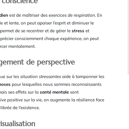
ne conscience
dien
est de maîtriser des
exercices de respiration
. En
 et lente, on peut apaiser l’esprit et diminuer le
 permet de se recentrer et de gérer le
stress
et
 apprécier consciemment chaque expérience, on peut
urcer mentalement.
angement de perspective
ue sur les
situation stressantes
aide à tamponner les
hoses
pour lesquelles nous sommes reconnaissants
ais ses effets sur la
santé mentale
sont
ve positive sur la vie, on augmente la résilience face
ibrée de l’existence.
sualisation