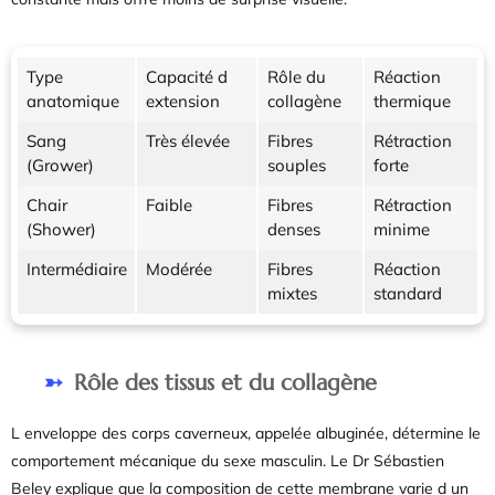
Type
Capacité d
Rôle du
Réaction
anatomique
extension
collagène
thermique
Sang
Très élevée
Fibres
Rétraction
(Grower)
souples
forte
Chair
Faible
Fibres
Rétraction
(Shower)
denses
minime
Intermédiaire
Modérée
Fibres
Réaction
mixtes
standard
Rôle des tissus et du collagène
L enveloppe des corps caverneux, appelée albuginée, détermine le
comportement mécanique du sexe masculin. Le Dr Sébastien
Beley explique que la composition de cette membrane varie d un