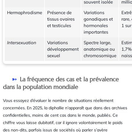
souvent isolée
milli
Hermaphrodisme
Présence de
Variations
Extr
tissus ovaires
gonadiques et
rare,
et testicules
hormonales
1 sur
importantes
Intersexuation
Variations
Spectre large,
Esti
développement
anatomique ou
1,7%
sexuel
chromosomique
nais
La fréquence des cas et la prévalence
dans la population mondiale
Vous essayez d’évaluer le nombre de situations réellement
concernées. En 2025, la diphallie n’apparaît que dans des archives
confidentielles, moins de cent cas dans le monde, publiés. Ce
chiffre vous laisse dubitatif, car il ignore volontairement le poids
des non-dits, parfois issus de sociétés où parler s’avère