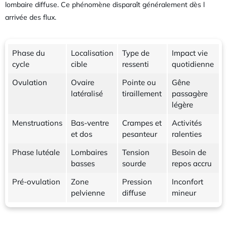
lombaire diffuse. Ce phénomène disparaît généralement dès l
arrivée des flux.
Phase du
Localisation
Type de
Impact vie
cycle
cible
ressenti
quotidienne
Ovulation
Ovaire
Pointe ou
Gêne
latéralisé
tiraillement
passagère
légère
Menstruations
Bas-ventre
Crampes et
Activités
et dos
pesanteur
ralenties
Phase lutéale
Lombaires
Tension
Besoin de
basses
sourde
repos accru
Pré-ovulation
Zone
Pression
Inconfort
pelvienne
diffuse
mineur