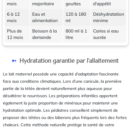
mois
majoritaire
gouttes
d’appétit
6 à 12
Eau et
120 à 180
Déshydratation
mois
alimentation
ml
minime
Plus de
Boisson à la
800 ml à 1
Caries si eau
12 mois
demande
litre
sucrée
Hydratation garantie par l’allaitement
Le lait maternel possède une capacité d’adaptation fascinante
face aux conditions climatiques. Lors d’une canicule, la première
partie de la tétée devient naturellement plus aqueuse pour
désaltérer le nourrisson. Les préparations infantiles apportent
également la juste proportion de minéraux pour maintenir une
hydratation optimale. Les pédiatres conseillent simplement de
proposer des tétées ou des biberons plus fréquents lors des fortes
chaleurs. Cette méthode naturelle protège la santé de votre