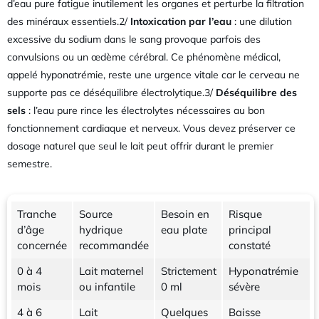
d’eau pure fatigue inutilement les organes et perturbe la filtration
des minéraux essentiels.2/
Intoxication par l’eau
: une dilution
excessive du sodium dans le sang provoque parfois des
convulsions ou un œdème cérébral. Ce phénomène médical,
appelé hyponatrémie, reste une urgence vitale car le cerveau ne
supporte pas ce déséquilibre électrolytique.3/
Déséquilibre des
sels
: l’eau pure rince les électrolytes nécessaires au bon
fonctionnement cardiaque et nerveux. Vous devez préserver ce
dosage naturel que seul le lait peut offrir durant le premier
semestre.
Tranche
Source
Besoin en
Risque
d’âge
hydrique
eau plate
principal
concernée
recommandée
constaté
0 à 4
Lait maternel
Strictement
Hyponatrémie
mois
ou infantile
0 ml
sévère
4 à 6
Lait
Quelques
Baisse