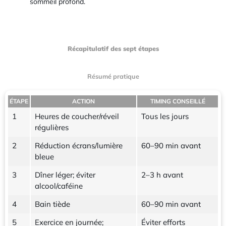
sommeil profond.
Récapitulatif des sept étapes
Résumé pratique
ÉTAPE
ACTION
TIMING CONSEILLÉ
1
Heures de coucher/réveil
Tous les jours
régulières
2
Réduction écrans/lumière
60–90 min avant
bleue
3
Dîner léger; éviter
2–3 h avant
alcool/caféine
4
Bain tiède
60–90 min avant
5
Exercice en journée;
Éviter efforts