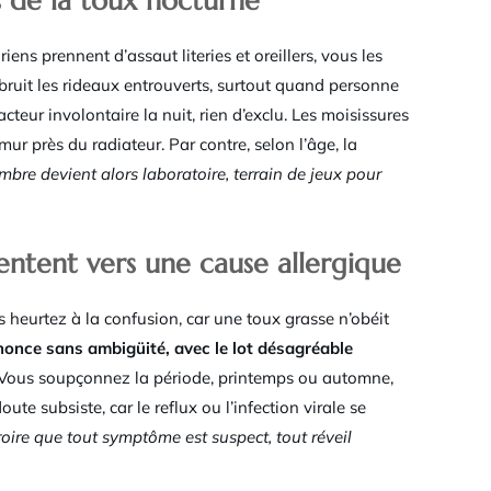
s de la toux nocturne
ens prennent d’assaut literies et oreillers, vous les
s bruit les rideaux entrouverts, surtout quand personne
cteur involontaire la nuit, rien d’exclu. Les moisissures
ur près du radiateur. Par contre, selon l’âge, la
mbre devient alors laboratoire, terrain de jeux pour
ientent vers une cause allergique
 heurtez à la confusion, car une toux grasse n’obéit
nonce sans ambigüité, avec le lot désagréable
Vous soupçonnez la période, printemps ou automne,
oute subsiste, car le reflux ou l’infection virale se
roire que tout symptôme est suspect, tout réveil