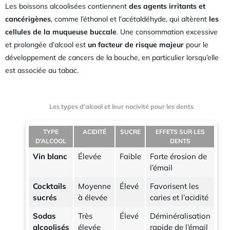
Les boissons alcoolisées contiennent
des agents irritants et
cancérigènes
, comme l’éthanol et l’acétaldéhyde, qui altèrent
les
cellules de la muqueuse buccale
. Une consommation excessive
et prolongée d’alcool est
un facteur de risque majeur
pour le
développement de cancers de la bouche, en particulier lorsqu’elle
est associée au tabac.
Les types d’alcool et leur nocivité pour les dents
TYPE
ACIDITÉ
SUCRE
EFFETS SUR LES
D’ALCOOL
DENTS
Vin blanc
Élevée
Faible
Forte érosion de
l’émail
Cocktails
Moyenne
Élevé
Favorisent les
sucrés
à élevée
caries et l’acidité
Sodas
Très
Élevé
Déminéralisation
alcoolisés
élevée
rapide de l’émail